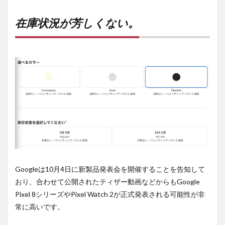
在庫
状況
が芳
在庫状況が芳しくない。
しく
な
い。
2
PR)
購入
は待
ち時
間・
手数
料不
要の
オン
ライ
ンシ
Googleは10月4日に新製品発表会を開催することを告知して
ョッ
プが
おり、合わせて公開されたティザー動画などからもGoogle
おす
Pixel 8シリーズやPixel Watch 2が正式発表される可能性が非
す
常に高いです。
め！