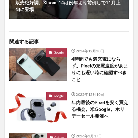
販売絶好調。Xiaomi 14は例年より前倒しで11月上
旬に登場
関連する記事
2024年12月30日
Google
4時間でも満充電になら
ず。Pixelの充電速度があま
りにも遅い時に確認すべき
こと
2025年12月10日
Google
年内最後のPixelを安く買え
る機会。米Google。ホリ
デーセール開催へ
2026年3月17日
Galaxy