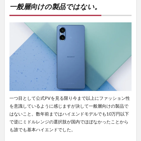
けの
一般層向けの製品ではない。
製品
では
な
い。
2
ガチ
のゲ
ーマ
ー向
けで
はな
い。
3
カメ
一つ目として公式PVを見る限り今まで以上にファッション性
ラの
癖強
を意識しているように感じますが決して一般層向けの製品で
め。
はないこと。数年前まではハイエンドモデルでも10万円以下
4
で逆にミドルレンジの選択肢が国内でほぼなかったことから
拘り
も誰でも基本ハイエンドでした。
が強
い人