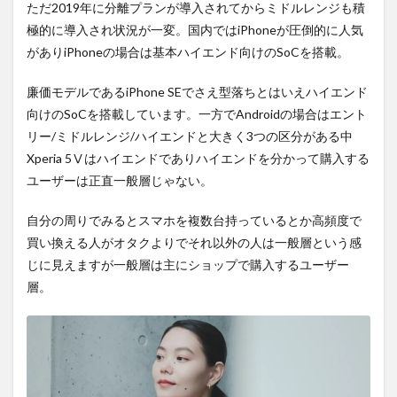
向
ただ2019年に分離プランが導入されてからミドルレンジも積
け。
極的に導入され状況が一変。国内ではiPhoneが圧倒的に人気
5
がありiPhoneの場合は基本ハイエンド向けのSoCを搭載。
まと
め。
廉価モデルであるiPhone SEでさえ型落ちとはいえハイエンド
6
向けのSoCを搭載しています。一方でAndroidの場合はエント
PR)
リー/ミドルレンジ/ハイエンドと大きく3つの区分がある中
購入
Xperia 5Ⅴはハイエンドでありハイエンドを分かって購入する
は待
ち時
ユーザーは正直一般層じゃない。
間・
手数
自分の周りでみるとスマホを複数台持っているとか高頻度で
料不
買い換える人がオタクよりでそれ以外の人は一般層という感
要の
オン
じに見えますが一般層は主にショップで購入するユーザー
ライ
層。
ンシ
ョッ
プが
おす
す
め！