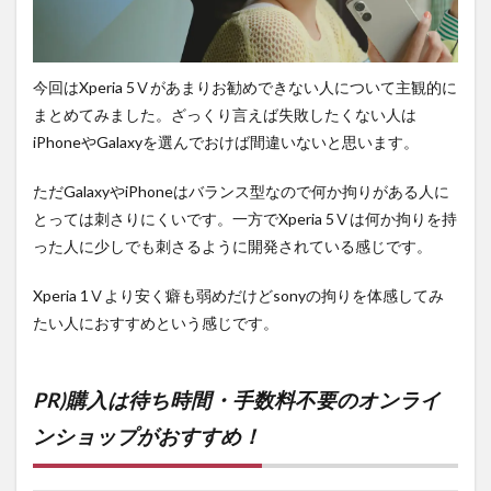
今回はXperia 5Ⅴがあまりお勧めできない人について主観的に
まとめてみました。ざっくり言えば失敗したくない人は
iPhoneやGalaxyを選んでおけば間違いないと思います。
ただGalaxyやiPhoneはバランス型なので何か拘りがある人に
とっては刺さりにくいです。一方でXperia 5Ⅴは何か拘りを持
った人に少しでも刺さるように開発されている感じです。
Xperia 1Ⅴより安く癖も弱めだけどsonyの拘りを体感してみ
たい人におすすめという感じです。
PR)購入は待ち時間・手数料不要のオンライ
ンショップがおすすめ！