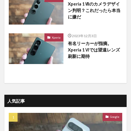
Xperia 1Ⅶのカメラデザイ
ン判明？これだったら本当
に嫌だ
2023年12月3日
Xperia
有名リーカーが指摘。
Xperia 1Ⅵでは望遠レンズ
刷新に期待
人気記事
Google