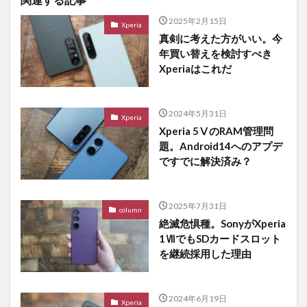
2025年2月15日
Xperia
真剣に考えた方がいい。今
年買い替えを検討すべき
Xperiaはこれだ
2024年5月31日
Xperia
Xperia 5ⅤのRAM管理問
題。Android14へのアプデ
ですでに解決済み？
2025年7月31日
column
絶滅危惧種。SonyがXperia
1ⅦでもSDカードスロット
を継続採用した理由
2024年6月19日
Xperia