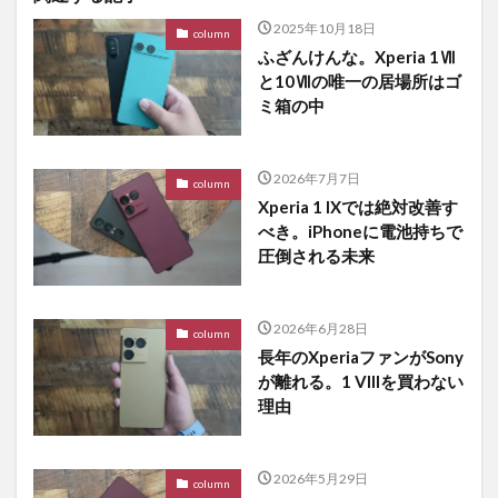
2025年10月18日
column
ふざんけんな。Xperia 1Ⅶ
と10Ⅶの唯一の居場所はゴ
ミ箱の中
2026年7月7日
column
Xperia 1 IXでは絶対改善す
べき。iPhoneに電池持ちで
圧倒される未来
2026年6月28日
column
長年のXperiaファンがSony
が離れる。1 VIIIを買わない
理由
2026年5月29日
column