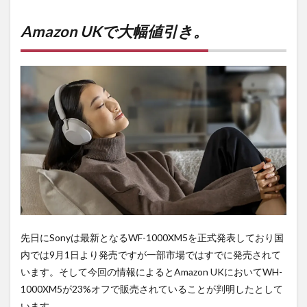
Amazon
UKで大
幅値引
Amazon UKで大幅値引き。
き。
2
購入
は待
ち時
間・
手数
料不
要の
オン
ライ
ンシ
ョッ
プが
おす
す
先日にSonyは最新となるWF-1000XM5を正式発表しており国
め！
内では9月1日より発売ですが一部市場ではすでに発売されて
います。そして今回の情報によるとAmazon UKにおいてWH-
1000XM5が23%オフで販売されていることが判明したとして
います。