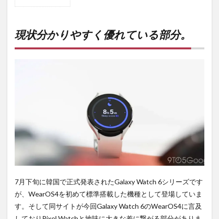
1
現状
分か
りや
現状分かりやすく優れている部分。
すく
優れ
てい
る部
分。
2
購入
は待
ち時
間・
手数
料不
要の
オン
ライ
ンシ
7月下旬に韓国で正式発表されたGalaxy Watch 6シリーズです
ョッ
が、WearOS4を初めて標準搭載した機種として登場していま
プが
おす
す。そして同サイトが今回Galaxy Watch 6のWearOS4に言及
す
しておりPixel Watchと地味に大きな差に繋がる部分がありま