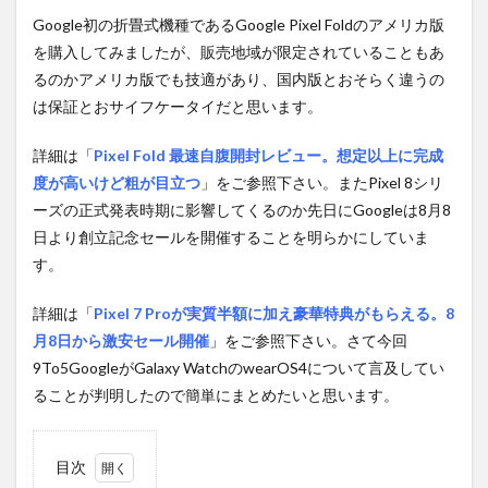
Google初の折畳式機種であるGoogle Pixel Foldのアメリカ版
を購入してみましたが、販売地域が限定されていることもあ
るのかアメリカ版でも技適があり、国内版とおそらく違うの
は保証とおサイフケータイだと思います。
詳細は「
Pixel Fold 最速自腹開封レビュー。想定以上に完成
度が高いけど粗が目立つ
」をご参照下さい。またPixel 8シリ
ーズの正式発表時期に影響してくるのか先日にGoogleは8月8
日より創立記念セールを開催することを明らかにしていま
す。
詳細は「
Pixel 7 Proが実質半額に加え豪華特典がもらえる。8
月8日から激安セール開催
」をご参照下さい。さて今回
9To5GoogleがGalaxy WatchのwearOS4について言及してい
ることが判明したので簡単にまとめたいと思います。
目次