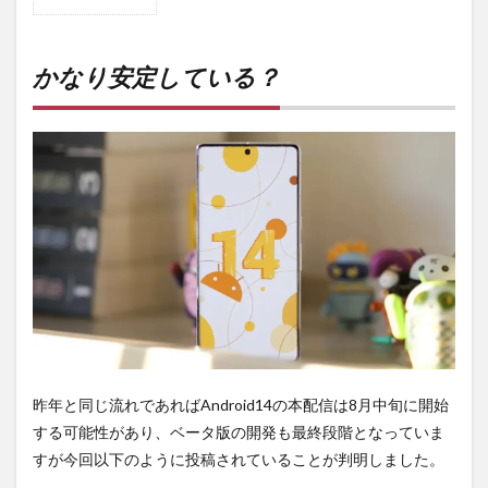
1
かな
り安
定し
かなり安定している？
てい
る？
2
購入
は待
ち時
間・
手数
料不
要の
オン
ライ
ンシ
ョッ
プが
おす
昨年と同じ流れであればAndroid14の本配信は8月中旬に開始
す
する可能性があり、ベータ版の開発も最終段階となっていま
め！
すが今回以下のように投稿されていることが判明しました。