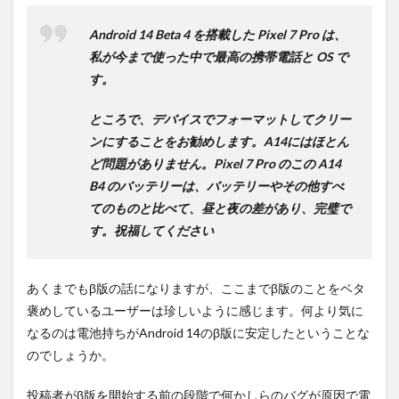
Android 14 Beta 4 を搭載した Pixel 7 Pro は、
私が今まで使った中で最高の携帯電話と OS で
す。
ところで、デバイスでフォーマットしてクリー
ンにすることをお勧めします。A14にはほとん
ど問題がありません。Pixel 7 Pro のこの A14
B4 のバッテリーは、バッテリーやその他すべ
てのものと比べて、昼と夜の差があり、完璧で
す。祝福してください
あくまでもβ版の話になりますが、ここまでβ版のことをベタ
褒めしているユーザーは珍しいように感じます。何より気に
なるのは電池持ちがAndroid 14のβ版に安定したということな
のでしょうか。
投稿者がβ版を開始する前の段階で何かしらのバグが原因で電