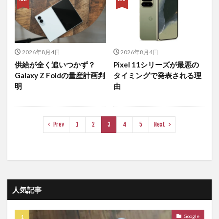
2026年8月4日
2026年8月4日
供給が全く追いつかず？
Pixel 11シリーズが最悪の
Galaxy Z Foldの量産計画判
タイミングで発表される理
明
由
Prev
1
2
3
4
5
Next
人気記事
Google