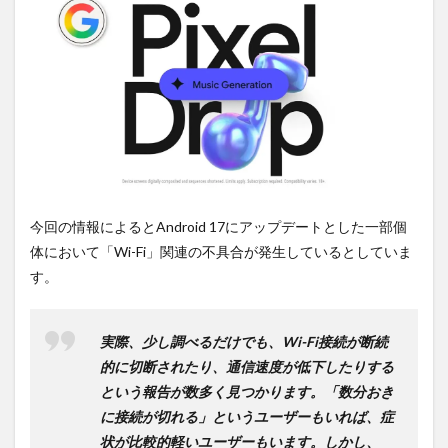
PR)
購入
は待
ち時
間不
要の
オン
ライ
ンシ
ョッ
プが
おす
す
今回の情報によるとAndroid 17にアップデートとした一部個
め！
体において「Wi-Fi」関連の不具合が発生しているとしていま
す。
実際、少し調べるだけでも、Wi-Fi接続が断続
的に切断されたり、通信速度が低下したりする
という報告が数多く見つかります。「数分おき
に接続が切れる」というユーザーもいれば、症
状が比較的軽いユーザーもいます。しかし、