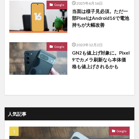
2025年6月16日
Google
当面は様子見必須。ただ一
部PixelはAndroid16で電池
持ちが大幅改善
2023年12月2日
Google
GN2も値上げ対象に。Pixel
9でカメラ刷新なら本体価
格も値上げされるかも
人気記事
Google