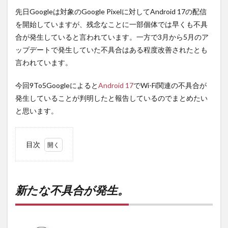
先日Googleは対象のGoogle Pixelに対してAndroid 17の配信
を開始していますが、残念なことに一部個体では早くも不具
合が発生していると言われています。一方で3月から5月のア
ップデートで発生していた不具合はある程度改善されたとも
言われています。
今回9To5Googleによると
Android 17
でWi-Fi関連の不具合が
発生していることが判明したと報告しているのでまとめたい
と思います。
目次
1
新た
な不
具合
新たな不具合が発生。
が発
生。
2