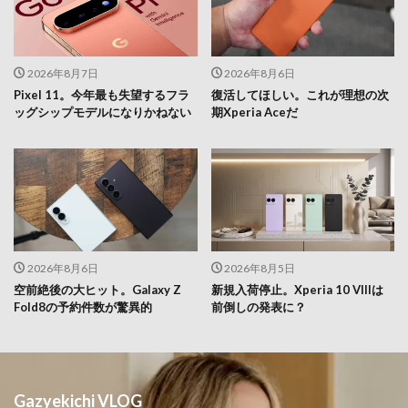
2026年8月7日
2026年8月6日
Pixel 11。今年最も失望するフラ
復活してほしい。これが理想の次
ッグシップモデルになりかねない
期Xperia Aceだ
2026年8月6日
2026年8月5日
空前絶後の大ヒット。Galaxy Z
新規入荷停止。Xperia 10 VIIIは
Fold8の予約件数が驚異的
前倒しの発表に？
Gazyekichi VLOG