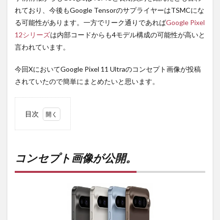
れており、今後もGoogle TensorのサプライヤーはTSMCにな
る可能性があります。一方でリーク通りであれば
Google Pixel
12シリーズ
は内部コードからも4モデル構成の可能性が高いと
言われています。
今回XにおいてGoogle Pixel 11 Ultraのコンセプト画像が投稿
されていたので簡単にまとめたいと思います。
目次
1
コン
セプ
ト画
コンセプト画像が公開。
像が
公
開。
2
PR)
購入