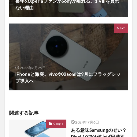
長年のXperiaファンがSonyが離れる。1 VIIIを買わ
ない理由
Next
2026年6月29日
iPhoneと激突。vivoやXiaomiは9月にフラッグシッ
プ導入へ
関連する記事
2024年7月6日
Google
ある意味Samsungのせい？
Pixel 10では値上げ回避不