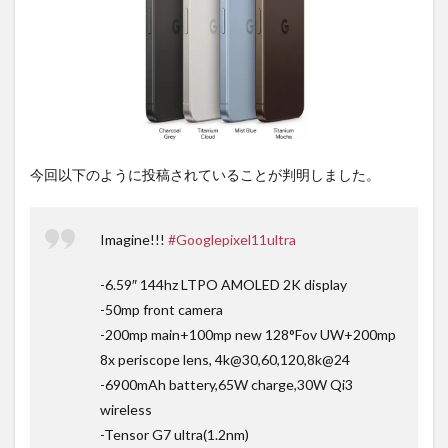
は待
ち時
間不
要の
オン
ライ
ンシ
ョッ
プが
おす
今回以下のように投稿されていることが判明しました。
す
め！
Imagine!!!
#Googlepixel11ultra
-6.59″ 144hz LTPO AMOLED 2K display
-50mp front camera
-200mp main+100mp new 128°Fov UW+200mp
8x periscope lens, 4k@30,60,120,8k@24
-6900mAh battery,65W charge,30W Qi3
wireless
-Tensor G7 ultra(1.2nm)