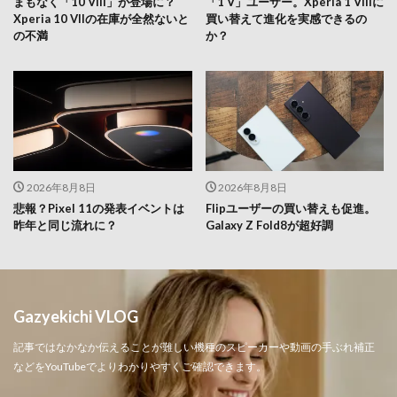
まもなく「10 VIII」が登場に？
「1 V」ユーザー。Xperia 1 VIIIに
Xperia 10 VIIの在庫が全然ないと
買い替えて進化を実感できるの
の不満
か？
2026年8月8日
2026年8月8日
悲報？Pixel 11の発表イベントは
Flipユーザーの買い替えも促進。
昨年と同じ流れに？
Galaxy Z Fold8が超好調
Gazyekichi VLOG
記事ではなかなか伝えることが難しい機種のスピーカーや動画の手ぶれ補正
などをYouTubeでよりわかりやすくご確認できます。