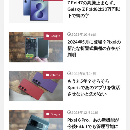
Z Fold7の高騰止まらず。
Galaxy Z Fold8は30万円以
下で御の字
2023年10月6日
Google
2024年5月に登場？Pixelの
新たな折畳式機種の存在が
判明
2025年8月24日
column
もう丸5年？そろそろ
Xperiaであのアプリを復活
させないと先がない
2023年12月11日
Google
Pixel 8 Pro。あの新機能が
今後Fitbitでも管理可能に