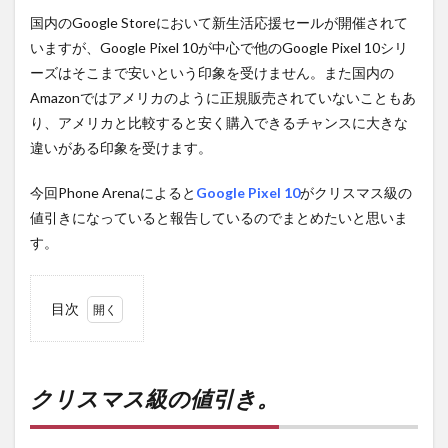
国内のGoogle Storeにおいて新生活応援セールが開催されて
いますが、Google Pixel 10が中心で他のGoogle Pixel 10シリ
ーズはそこまで安いという印象を受けません。また国内の
Amazonではアメリカのように正規販売されていないこともあ
り、アメリカと比較すると安く購入できるチャンスに大きな
違いがある印象を受けます。
今回Phone Arenaによると
Google Pixel 10
がクリスマス級の
値引きになっていると報告しているのでまとめたいと思いま
す。
目次
1
クリ
スマ
ス級
クリスマス級の値引き。
の値
引
き。