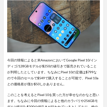
2
PR)
購入
は待
ち時
間不
要の
オン
ライ
ンシ
ョッ
プが
おす
今回の情報によると米AmazonにおいてGoogle Pixel 10/イン
す
ディゴ/128GBモデルが$250の値引きで販売されていること
め！
が判明したとしています。ちなみにPixel 10の定価は$799な
ので今回のセールで$549で購入することが可能で、Pixel 10a
との価格差が僅か$50しかありません。
このことを考えるとPixel 10を買った方が幸せなのかなと思い
ます。ちなみに今回の情報によると他のカラバリや256GBモ
デルは$150~$200の値引きが行われているとしており、他の