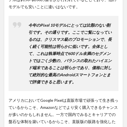
モデルでも安いことに違いはないです。
今年のPixel 10モデルにとっては比類のない割
引です。その通りです。ここでご覧になってい
るのは、クリスマス級のプロモーションで、長
く続く可能性は明らかに低いです。全体とし
て、これは執筆時点で600ドル未満のセグメン
トではごく少数の、バランスの取れたハイエン
ド端末であることは明らかであり、価格に対し
て絶対的な最高のAndroidスマートフォンとま
で評価できると思います。
アメリカにおいてGoogle Pixelは直販市場で頑張って生き残っ
ているからこそ、Amazonなどでより安く購入できるチャンス
が多いのかもしれません。一方で国内でみるとキャリアでの
盤石な体制を築いているからこそ、直販版の販路を強化した