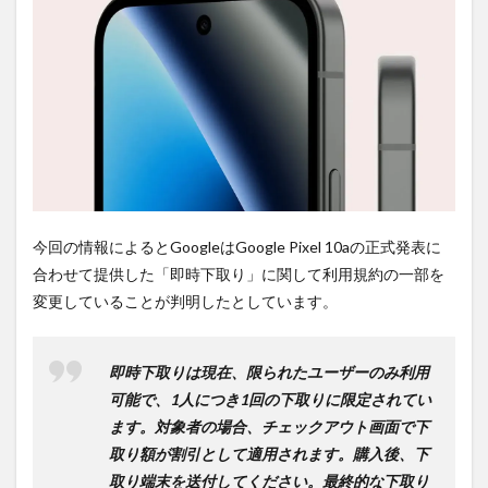
2
PR)
購入
は待
ち時
間不
要の
オン
ライ
ンシ
ョッ
プが
おす
今回の情報によるとGoogleはGoogle Pixel 10aの正式発表に
す
合わせて提供した「即時下取り」に関して利用規約の一部を
め！
変更していることが判明したとしています。
即時下取りは現在、限られたユーザーのみ利用
可能で、1人につき1回の下取りに限定されてい
ます。対象者の場合、チェックアウト画面で下
取り額が割引として適用されます。購入後、下
取り端末を送付してください。最終的な下取り