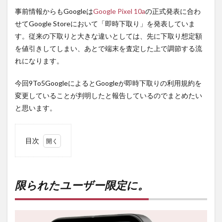
事前情報からもGoogleは
Google Pixel 10a
の正式発表に合わ
せてGoogle Storeにおいて「即時下取り」を発表していま
す。従来の下取りと大きな違いとしては、先に下取り想定額
を値引きしてしまい、あとで端末を査定した上で調節する流
れになります。
今回9To5GoogleによるとGoogleが即時下取りの利用規約を
変更していることが判明したと報告しているのでまとめたい
と思います。
目次
1
限ら
れた
ユー
限られたユーザー限定に。
ザー
限定
に。