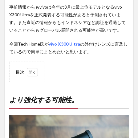
事前情報からもvivoは今年の3月に最上位モデルとなるvivo
X300 Ultraを正式発表する可能性があると予測されていま
す。また直近の情報からもインドネシアなど認証を通過して
いることからもグローバル展開される可能性が高いです。
今回Tech Home氏が
vivo X300 Ultra
の外付けレンズに言及し
ているので簡単にまとめたいと思います。
目次
1
より
強化
する
より強化する可能性。
可能
性。
2
PR)
購入
は待