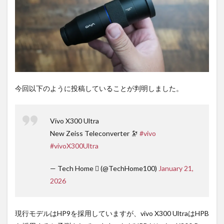
ち時
間不
要の
オン
ライ
ンシ
ョッ
プが
おす
す
今回以下のように投稿していることが判明しました。
め！
Vivo X300 Ultra
New Zeiss Teleconverter 🔭
#vivo
#vivoX300Ultra
— Tech Home  (@TechHome100)
January 21,
2026
現行モデルはHP9を採用していますが、vivo X300 UltraはHPB