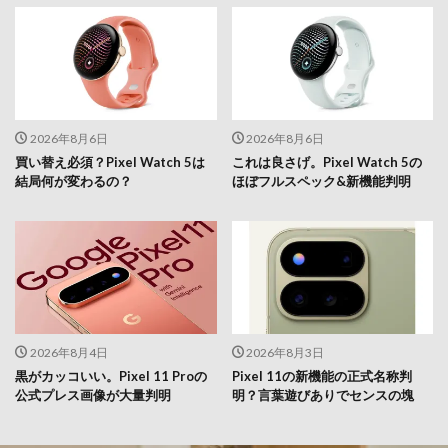
2026年8月6日
2026年8月6日
買い替え必須？Pixel Watch 5は
これは良さげ。Pixel Watch 5の
結局何が変わるの？
ほぼフルスペック&新機能判明
2026年8月4日
2026年8月3日
黒がカッコいい。Pixel 11 Proの
Pixel 11の新機能の正式名称判
公式プレス画像が大量判明
明？言葉遊びありでセンスの塊