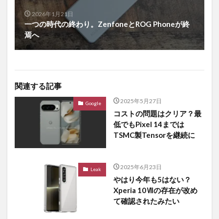
2026年1月21日
一つの時代の終わり。ZenfoneとROG Phoneが終
焉へ
関連する記事
2025年5月27日
Google
コストの問題はクリア？最
低でもPixel 14までは
TSMC製Tensorを継続に
2025年6月23日
Leak
やはり今年も5はない？
Xperia 10Ⅶの存在が改め
て確認されたみたい