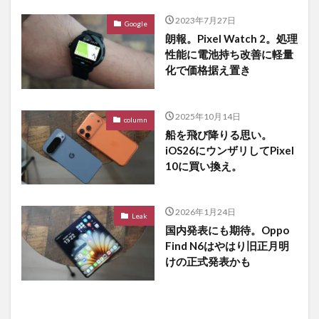
2023年7月27日
Google
朗報。Pixel Watch 2。処理
性能に電池持ち改善に軽量
化で価格据え置き
2025年10月14日
column
船を飛び降りる思い。
iOS26にウンザリしてPixel
10に買い換え。
2026年1月24日
Leak
国内発表にも期待。Oppo
Find N6はやはり旧正月明
けの正式発表かも