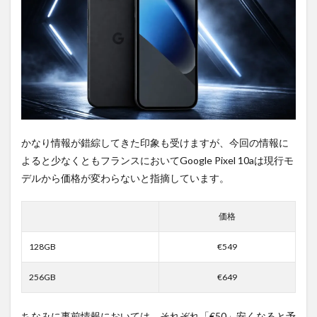
ち時
間不
要の
オン
ライ
ンシ
ョッ
プが
おす
す
め！
かなり情報が錯綜してきた印象も受けますが、今回の情報に
よると少なくともフランスにおいてGoogle Pixel 10aは現行モ
デルから価格が変わらないと指摘しています。
価格
128GB
€549
256GB
€649
ちなみに事前情報においては、それぞれ「€50」安くなると予