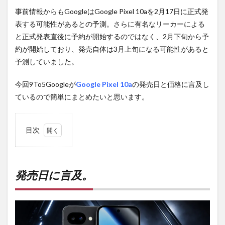
事前情報からもGoogleはGoogle Pixel 10aを2月17日に正式発
表する可能性があるとの予測。さらに有名なリーカーによる
と正式発表直後に予約が開始するのではなく、2月下旬から予
約が開始しており、発売自体は3月上旬になる可能性があると
予測していました。
今回9To5Googleが
Google Pixel 10a
の発売日と価格に言及し
ているので簡単にまとめたいと思います。
目次
1
発売
日に
言
発売日に言及。
及。
2
PR)
購入
は待