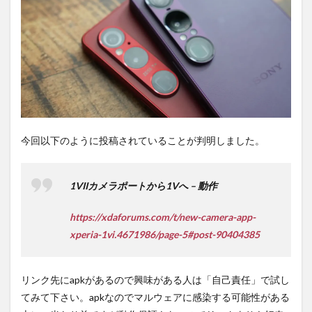
間不
要の
オン
ライ
ンシ
ョッ
プが
おす
す
め！
今回以下のように投稿されていることが判明しました。
1VIIカメラポートから1Vへ – 動作
https://xdaforums.com/t/new-camera-app-
xperia-1vi.4671986/page-5#post-90404385
リンク先にapkがあるので興味がある人は「自己責任」で試し
てみて下さい。apkなのでマルウェアに感染する可能性がある