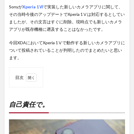
Sonyが
Xperia 1Ⅵ
で実装した新しいカメラアプリに関して、
その当時今後のアップデートでXperia 1Ⅴは対応するとしてい
ましたが、その文言はすぐに削除。現時点でも新しいカメラ
アプリが既存機種に遡及することはなかったです。
今回XDAにおいてXperia 1Ⅴで動作する新しいカメラアプリに
ついて投稿されていることが判明したのでまとめたいと思い
ます。
目次
1
自己
責任
で。
自己責任で。
2
PR)
購入
は待
ち時