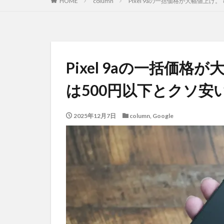
HOME
column
Pixel 9aの一括価格が大幅値上
Pixel 9aの一括価
は500円以下とクソ安
2025年12月7日
column
,
Google