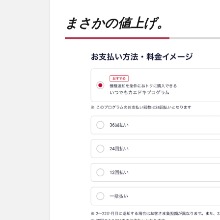
まさ
かの
まさかの値上げ。
値上
げ。
2
PR)
購入
は待
ち時
間不
要の
オン
ライ
ンシ
ョッ
プが
おす
す
め！