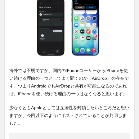
2
PR)
購入
は待
ち時
間不
要の
オン
ライ
ンシ
ョッ
プが
おす
海外では不明ですが、国内のiPhoneユーザーからiPhoneを使
す
い続ける理由の一つとしてよく聞くのが「AirDrop」の存在で
め！
す。つまりAndroidでもAirDropと共有が可能になるのであれ
ば、iPhoneを使い続ける理由の一つはなくなると思います。
少なくともAppleとしては互換性を封鎖したいところだと思い
ますが、今回以下のようにポストされていることが判明しま
した。