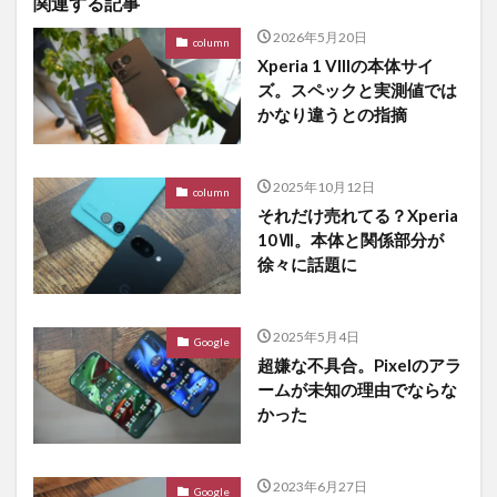
関連する記事
2026年5月20日
column
Xperia 1 VIIIの本体サイ
ズ。スペックと実測値では
かなり違うとの指摘
2025年10月12日
column
それだけ売れてる？Xperia
10Ⅶ。本体と関係部分が
徐々に話題に
2025年5月4日
Google
超嫌な不具合。Pixelのアラ
ームが未知の理由でならな
かった
2023年6月27日
Google