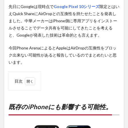
先日にGoogleは現時点で
Google Pixel 10シリーズ
限定とはい
えQuick ShareにAirDropとの互換性を持たせたことを発表し
ました。中華メーカーはiPhone側に専用アプリをインストー
ルさせることでデータ共有を可能にしてきたことを考える
と、Googleが発表した技術は革命的とも言えます。
今回Phone ArenaによるとAppleはAirDropの互換性をブロッ
ク出来ない可能性があると報告しているのでまとめたいと思
います。
目次
1
既
存の
iPhone
にも影
既存のiPhoneにも影響する可能性。
響する
可能
性。