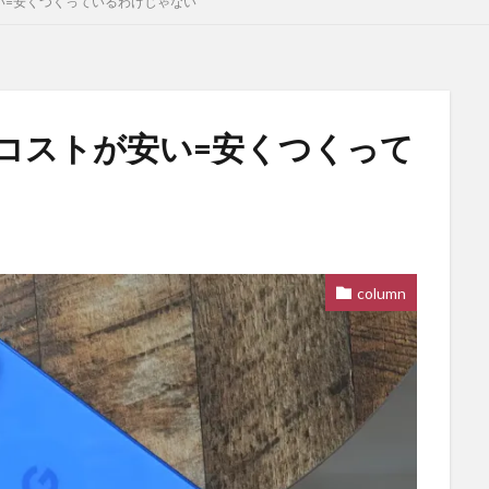
が安い=安くつくっているわけじゃない
。原価コストが安い=安くつくって
column