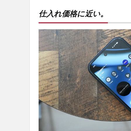
仕入
れ価
仕入れ価格に近い。
格に
近
い。
2
PR)
購入
は待
ち時
間不
要の
オン
ライ
ンシ
ョッ
プが
おす
す
め！