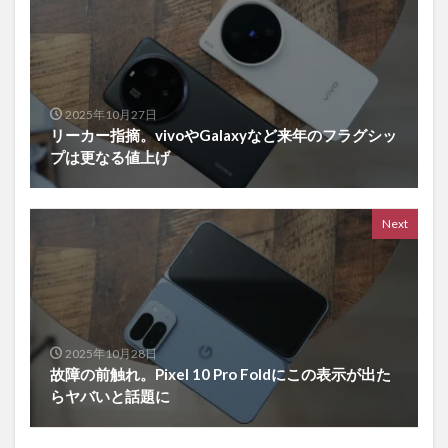
2025年10月27日
リーカー指摘。vivoやGalaxyなど来年のフラグシッ
プは更なる値上げ
Next
2025年10月28日
故障の前触れ。Pixel 10 Pro Foldにこの表示が出た
らヤバいと話題に