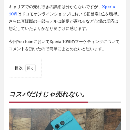
キャリアでの売れ行きの詳細は分からないですが、
Xperia
10Ⅶ
はドコモオンラインショップにおいて初登場1位を獲得。
さらに直販版の一部モデルは納期が遅れるなど市場の反応は
想定していたよりかなり良さげに感じます。
今回YouTubeにおいてXperia 10Ⅶのマーケティングについて
コメントを頂いたので簡単にまとめたいと思います。
目次
1
コス
パだ
けじ
コスパだけじゃ売れない。
ゃ売
れな
い。
2
PR)
購入