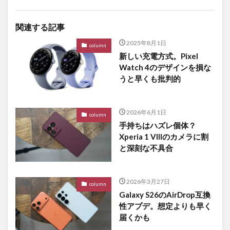
関連する記事
2025年8月1日
column
新しい充電方式。Pixel
Watch 4のデザインを損な
うと早くも批判的
2026年6月1日
column
手持ちはハズレ個体？
Xperia 1 VIIIのカメラに割
と深刻な不具合
2026年3月27日
column
Galaxy S26のAirDrop互換
性アプデ。想定よりも早く
届くかも