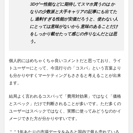
3Dゲー性能などに期待してスマホ買うのは
か
なりの少数派と大手キャリアの記事にも出てた
し
過剰すぎる性能が安価だろうと、使わない人
にとっては意味がないから
意味のあることだけ
をしっかり載せたって感じの作りなんだとは思
う。
個人的にはめちゃくちゃ良いコメントだと思っており、ライ
トユーザーにとって、今流行りの「コスパ」という言葉より
も分かりやすくマーケティングもささると考えることが出来
ます。
結局よく言われるコスパって「費用対効果」ではなく「価格
とスペック」だけで判断されることが多いです。ただ多くの
ユーザーはスペックではなく、実際に使ってみどうなのかイ
メージできた方が分かりやすいです。
ここ1年あたりの市場データをみると国内で最も売れている