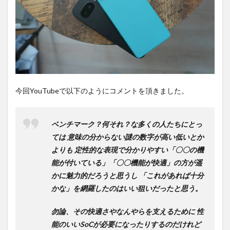
は待
ち時
間不
要の
オン
ライ
ンシ
ョッ
プが
おす
今回YouTubeで以下のようにコメントを頂きました。
す
め！
ベンチマーク？何それ？な多くの人たちにとっ
ては
意味の分からない謎の数字が高い低いとか
よりも
定性的な表現で分かりやすい「〇〇の機
能が付いている」「〇〇機能が快適」の方が遥
かに魅力的だろうと思うし
「これがあれば十分
かな」を網羅したのはいい狙いだったと思う
。
勿論、その快適さやなんやらを支えるために
性
能のいいSoCが必要になったりするのだけれど