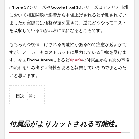
iPhone 17シリーズやGoogle Pixel 10シリーズはアメリカ市場
において相互関税の影響からも値上げされると予測されてい
ましたが実際には価格が据え置きに。逆にどうやってコスト
を吸収しているのか非常に気になるところです。
もちろん今後値上げされる可能性があるので注意が必要がで
すが、メーカーもコストカットに尽力している印象を受けま
す。今回Phone Arenaによると
Xperia
の付属品からも次の市場
の流れを生み出す可能性があると報告しているのでまとめた
いと思います。
目次
1
付属
品が
より
付属品がよりカットされる可能性。
カッ
トさ
れる