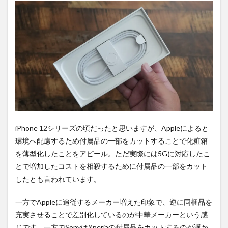
可能
性。
2
PR)
購入
は待
ち時
間不
要の
オン
ライ
ンシ
ョッ
iPhone 12シリーズの頃だったと思いますが、Appleによると
プが
環境へ配慮するため付属品の一部をカットすることで化粧箱
おす
す
を薄型化したことをアピール。ただ実際には5Gに対応したこ
め！
とで増加したコストを相殺するために付属品の一部をカット
したとも言われています。
一方でAppleに追従するメーカー増えた印象で、逆に同梱品を
充実させることで差別化しているのが中華メーカーという感
じです。一方でSonyはXperiaの付属品をカットするのが遅か