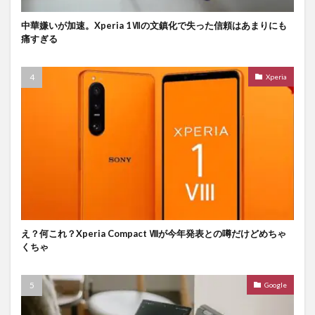
中華嫌いが加速。Xperia 1Ⅶの文鎮化で失った信頼はあまりにも
痛すぎる
Xperia
え？何これ？Xperia Compact Ⅷが今年発表との噂だけどめちゃ
くちゃ
Google