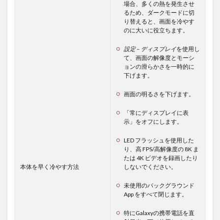
場合、多くの熱を発生させ
るため、ダークモードに切
り替えると、画面を冷やす
のに大いに役立ちます。
設定
–
ディスプレイ
を使用し
て、画面の解像度とモーシ
ョンの滑らかさを一時的に
下げます。
画面の明るさを下げます。
「常にディスプレイに表
示」をオフにします。
LED フラッシュを使用した
り、高 FPS/高解像度の 8K ま
たは 4K ビデオを録画したり
本体を早く冷やす方法
しないでください。
未使用のバックグラウンド
App をすべて閉じます。
特にGalaxyの携帯電話を直