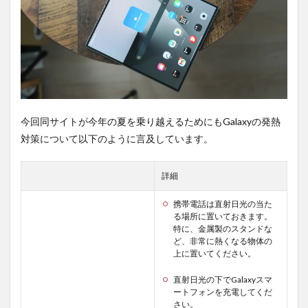
は待
ち時
間不
要の
オン
ライ
ンシ
ョッ
プが
おす
今回同サイトが今年の夏を乗り越えるためにもGalaxyの発熱
す
対策について以下のように言及しています。
め！
詳細
携帯電話は直射日光の当た
る場所に置いておきます。
特に、金属製のスタンドな
ど、非常に熱くなる物体の
上に置いてください。
直射日光の下でGalaxyスマ
ートフォンを充電してくだ
さい。