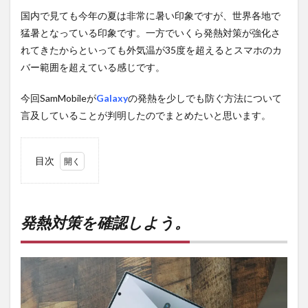
国内で見ても今年の夏は非常に暑い印象ですが、世界各地で
猛暑となっている印象です。一方でいくら発熱対策が強化さ
れてきたからといっても外気温が35度を超えるとスマホのカ
バー範囲を超えている感じです。
今回SamMobileが
Galaxy
の発熱を少しでも防ぐ方法について
言及していることが判明したのでまとめたいと思います。
目次
1
発熱
対策
を確
発熱対策を確認しよう。
認し
よ
う。
2
PR)
購入