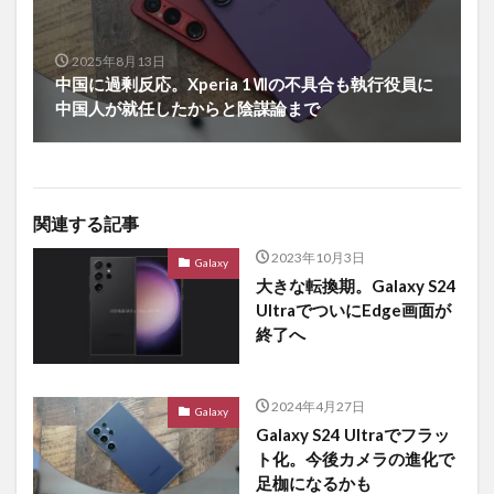
2025年8月13日
中国に過剰反応。Xperia 1Ⅶの不具合も執行役員に
中国人が就任したからと陰謀論まで
関連する記事
2023年10月3日
Galaxy
大きな転換期。Galaxy S24
UltraでついにEdge画面が
終了へ
2024年4月27日
Galaxy
Galaxy S24 Ultraでフラッ
ト化。今後カメラの進化で
足枷になるかも