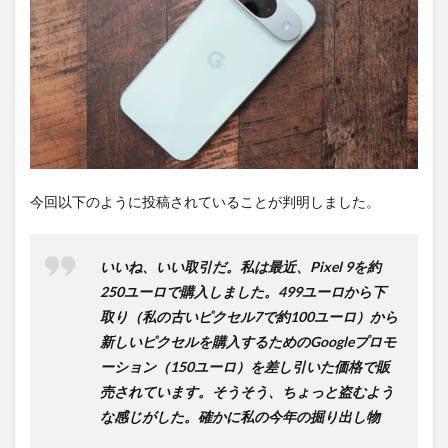
間不
要の
オン
ライ
ンシ
ョッ
プが
おす
す
め！
今回以下のように投稿されていることが判明しました。
いいね、いい取引だ。私は最近、Pixel 9を約
250ユーロで購入しました。499ユーロから下
取り（私の古いピクセル7で約100ユーロ）から
新しいピクセルを購入するためのGoogleプロモ
ーション（150ユーロ）を差し引いた価格で販
売されています。そうそう、ちょっと盗むよう
な感じがした。確かに私の今年の掘り出し物