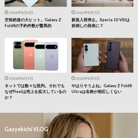
2026年8月6日
2026年8月5日
空前絶後の大ヒット。Galaxy Z
新規入荷停止。Xperia 10 VIIIは
Fold8の予約件数が驚異的
前倒しの発表に？
2026年8月5日
2026年8月5日
ネットでは散々な批判。それでも
やはりそうよね。Galaxy Z Fold8
なぜPixelは売上を拡大しているの
Ultraは名称が相応しくない
か？
Gazyekichi VLOG