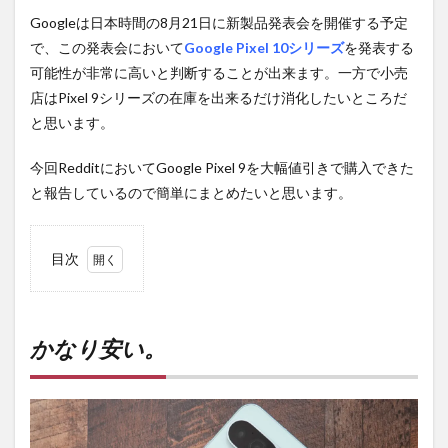
Googleは日本時間の8月21日に新製品発表会を開催する予定
で、この発表会において
Google Pixel 10シリーズ
を発表する
可能性が非常に高いと判断することが出来ます。一方で小売
店はPixel 9シリーズの在庫を出来るだけ消化したいところだ
と思います。
今回RedditにおいてGoogle Pixel 9を大幅値引きで購入できた
と報告しているので簡単にまとめたいと思います。
目次
1
かな
り安
い。
かなり安い。
2
PR)
購入
は待
ち時