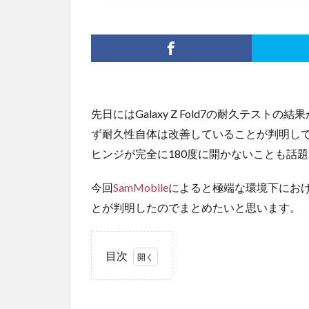
先日にはGalaxy Z Fold7の耐久テス
ず耐久性自体は改善していることが判明し
ヒンジが完全に180度に開かないことも話
今回
SamMobile
によると極端な環境下にお
とが判明したのでまとめたいと思います。
目次
1
耐久
性が