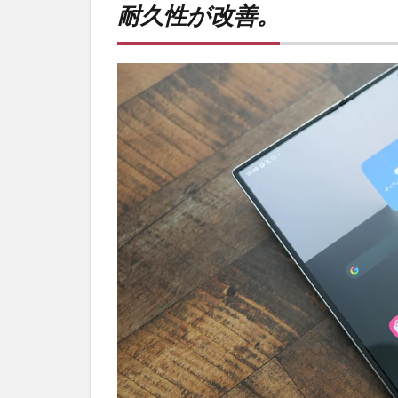
耐久性が改善。
改
善。
2
PR)
購入
は待
ち時
間不
要の
オン
ライ
ンシ
ョッ
プが
おす
す
め！