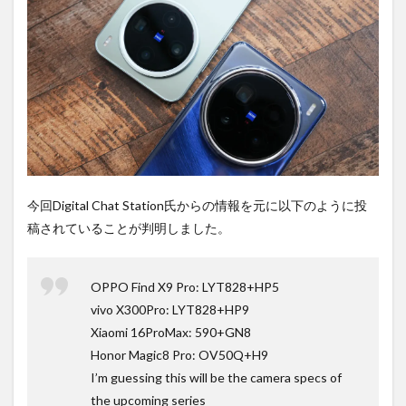
PR)
購入
は待
ち時
間不
要の
オン
ライ
ンシ
ョッ
プが
おす
す
今回Digital Chat Station氏からの情報を元に以下のように投
め！
稿されていることが判明しました。
OPPO Find X9 Pro: LYT828+HP5
vivo X300Pro: LYT828+HP9
Xiaomi 16ProMax: 590+GN8
Honor Magic8 Pro: OV50Q+H9
I’m guessing this will be the camera specs of
the upcoming series