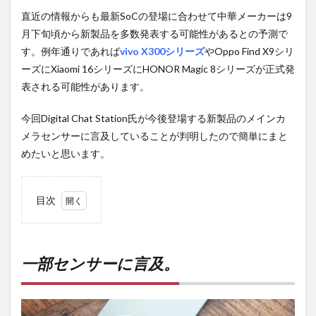
直近の情報からも最新SoCの登場に合わせて中華メーカーは9
月下旬頃から新製品を多数発表する可能性があるとの予測で
す。例年通りであれば
vivo X300シリーズ
やOppo Find X9シリ
ーズにXiaomi 16シリーズにHONOR Magic 8シリーズが正式発
表される可能性があります。
今回Digital Chat Station氏が今後登場する新製品のメインカ
メラセンサーに言及していることが判明したので簡単にまと
めたいと思います。
目次
1
一部
セン
サー
一部センサーに言及。
に言
及。
2