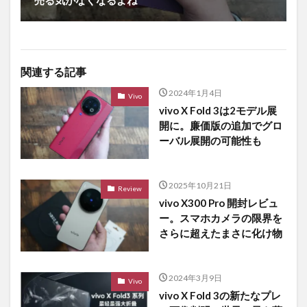
関連する記事
2024年1月4日
Vivo
vivo X Fold 3は2モデル展
開に。廉価版の追加でグロ
ーバル展開の可能性も
2025年10月21日
Review
vivo X300 Pro 開封レビュ
ー。スマホカメラの限界を
さらに超えたまさに化け物
2024年3月9日
Vivo
vivo X Fold 3の新たなプレ