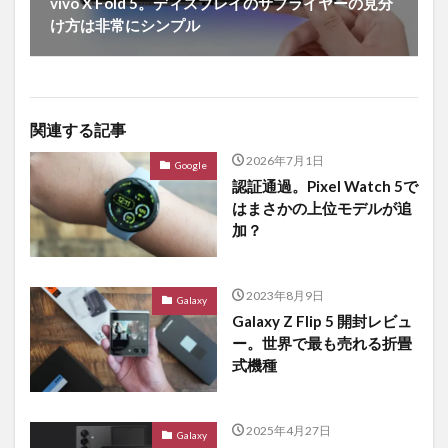
vivo X Fold 5。ディスプレイのサプライヤーの見分
け方は非常にシンプル
関連する記事
2026年7月1日
Google
認証通過。Pixel Watch 5で
はまさかの上位モデルが追
加？
2023年8月9日
Galaxy
Galaxy Z Flip 5 開封レビュ
ー。世界で最も売れる折畳
式機種
2025年4月27日
Galaxy