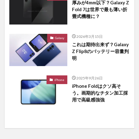
厚みが4mm以下？Galaxy Z
Fold 7は世界で最も薄い折
畳式機種に？
2026年3月15日
Galaxy
これは期待出来ず？Galaxy
Z Flip8のバッテリー容量判
明
2025年9月26日
iPhone
iPhone Foldはクソ高そ
う。画期的なチタン加工採
用で高級感強強