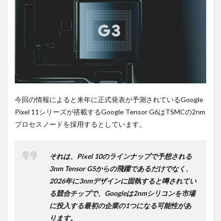
PR)
購入
は待
ち時
間不
要の
オン
ライ
ンシ
ョッ
プが
今回の情報によると来年に正式発表が予測されているGoogle
おす
Pixel 11シリーズが搭載するGoogle Tensor G6はTSMCの2nm
す
め！
プロセスノードを採用するとしています。
それは、Pixel 10のラインナップで予想される
3nm Tensor G5からの飛躍であるだけでなく、
2026年に3nmデザインに固執すると噂されてい
る競合チップで、Googleは2nmシリコンを市場
に投入する最初の企業の1つになる可能性があ
ります。