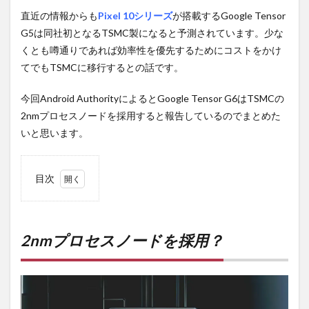
直近の情報からも
Pixel 10シリーズ
が搭載するGoogle Tensor
G5は同社初となるTSMC製になると予測されています。少な
くとも噂通りであれば効率性を優先するためにコストをかけ
てでもTSMCに移行するとの話です。
今回Android AuthorityによるとGoogle Tensor G6はTSMCの
2nmプロセスノードを採用すると報告しているのでまとめた
いと思います。
目次
1
2nm
プロ
セス
2nmプロセスノードを採用？
ノー
ドを
採
用？
2