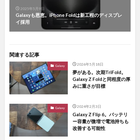
2025年5月9日
Galaxyも恩恵。iPhone Foldは新工程のディスプレ
イ採用
関連する記事
2026年5月18日
Galaxy
夢がある。次期TriFold。
Galaxy Z Foldと同程度の厚
みに重さが目標
2024年2月3日
Galaxy
Galaxy Z Flip 6。バッテリ
ー容量が微増で電池持ちも
改善する可能性