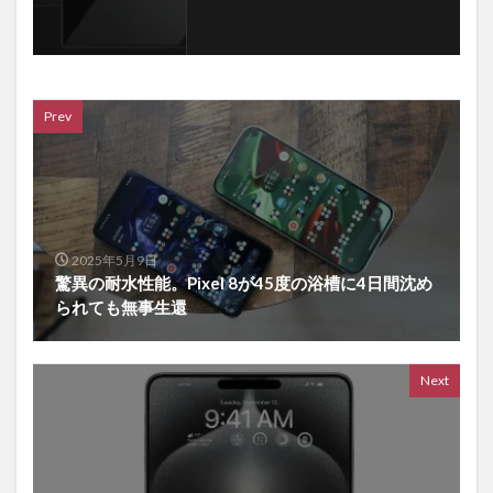
Prev
2025年5月9日
驚異の耐水性能。Pixel 8が45度の浴槽に4日間沈め
られても無事生還
Next