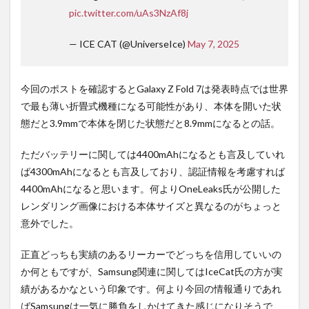
pic.twitter.com/uAs3NzAf8j
— ICE CAT (@UniverseIce)
May 7, 2025
今回のポストを確認するとGalaxy Z Fold 7は発表時点では世界
で最も薄い折畳式機種になる可能性があり、本体を開いた状
態だと3.9mmで本体を閉じた状態だと8.9mmになるとの話。
ただバッテリーに関しては4400mAhになるとも言及していれ
ば4300mAhになるとも言及しており、認証情報を考慮すれば
4400mAhになると思います。何よりOneLeaks氏が公開した
レンダリング画像における本体サイズと異なるのがちょっと
意外でした。
正直どっちも実績のあるリーカーでどっちを信用していいの
か何ともですが、Samsung関連に関してはIceCat氏の方が実
績があるかなという印象です。何より今回の情報通りであれ
ばSamsungは一気に勝負をしかけてきた感じになりそうで