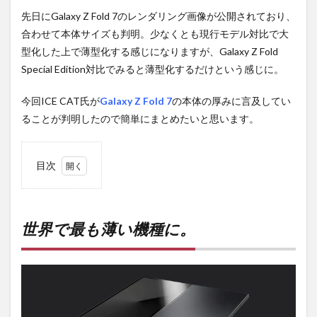
先日にGalaxy Z Fold 7のレンダリング画像が公開されており、
合わせて本体サイズも判明。少なくとも現行モデル対比で大
型化した上で薄型化する感じになりますが、Galaxy Z Fold
Special Edition対比でみると薄型化するだけという感じに。
今回ICE CAT氏が
Galaxy Z Fold 7
の本体の厚みに言及してい
ることが判明したので簡単にまとめたいと思います。
目次
1
世界
で最
も薄
世界で最も薄い機種に。
い機
種
に。
2
PR)
購入