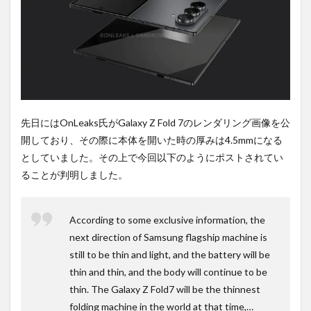
は待
ち時
間不
要の
オン
ライ
ンシ
ョッ
プが
おす
先日にはOnLeaks氏がGalaxy Z Fold 7のレンダリング画像を公
す
開しており、その際に本体を開いた時の厚みは4.5mmになる
め！
としていました。その上で今回以下のようにポストされてい
ることが判明しました。
According to some exclusive information, the
next direction of Samsung flagship machine is
still to be thin and light, and the battery will be
thin and thin, and the body will continue to be
thin. The Galaxy Z Fold7 will be the thinnest
folding machine in the world at that time,…