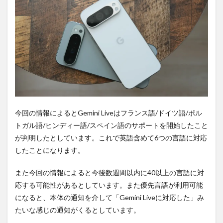
PR)
購入
は待
ち時
間・
手数
料不
要の
オン
ライ
ンシ
ョッ
プが
今回の情報によるとGemini Liveはフランス語/ドイツ語/ポル
おす
トガル語/ヒンディー語/スペイン語のサポートを開始したこと
す
め！
が判明したとしています。これで英語含めて6つの言語に対応
したことになります。
また今回の情報によると今後数週間以内に40以上の言語に対
応する可能性があるとしています。また優先言語が利用可能
になると、本体の通知を介して「Gemini Liveに対応した」み
たいな感じの通知がくるとしています。