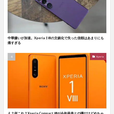
中華嫌いが加速。Xperia 1Ⅶの文鎮化で失った信頼はあまりにも
痛すぎる
Xperia
え？何これ？Xperia Compact Ⅷが今年発表との噂だけどめちゃ