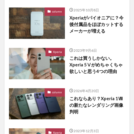
2025年10月8日
column
Xperiaがパイオニアに？今
後付属品をほぼカットする
メーカーが増える
2023年9月6日
Xperia
これは買うしかない。
Xperia 5Ⅴがめちゃくちゃ
欲しいと思う4つの理由
2026年4月20日
column
これならあり？Xperia 1Ⅷ
の新たなレンダリング画像
判明
2023年12月3日
Xperia