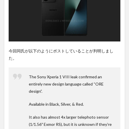
購入
は待
ち時
間不
要の
オン
ライ
ンシ
ョッ
プが
今回同氏が以下のようにポストしていることが判明しまし
おす
た。
す
め！
The Sony Xperia 1 VIII leak confirmed an
entirely new design language called “ORE
design”.
Available in Black, Silver, & Red.
It also has almost 4x larger telephoto sensor
(1/1.56″ Exmor RS), but it is unknown if they’re