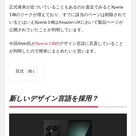
正式発表が近づいていることもあるのか直近でみるとXperia
1Ⅷのリークが増えており、すでに該当のページは削除されて
いるとはいえXperia 1ⅧはAmazon UKにおいて製品ページが
公開されていたことが判明しています。
今回Alvin氏が
Xperia 1Ⅷ
のデザイン言語に言及していること
が判明したので簡単にまとめたいと思います。
目次
1
新し
いデ
ザイ
新しいデザイン言語を採用？
ン言
語を
採
用？
2
PR)