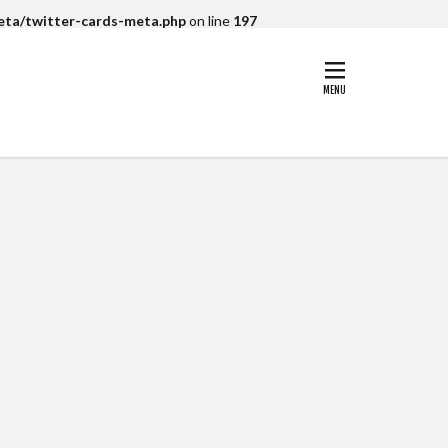
meta/twitter-cards-meta.php
on line
197